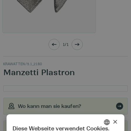
1/1
KRAWATTEN
/ 5.1_2180
Manzetti Plastron
Wo kann man sie kaufen?
×
Diese Webseite verwendet Cookies.
Werden Sie unser Wiederverkäufer