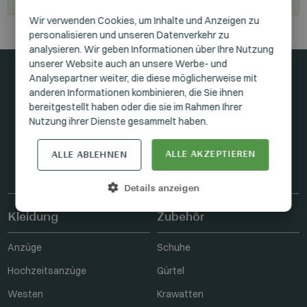
HUNGARIAN
Wir verwenden Cookies, um Inhalte und Anzeigen zu
personalisieren und unseren Datenverkehr zu
GERMAN
analysieren. Wir geben Informationen über Ihre Nutzung
ENGLISH
unserer Website auch an unsere Werbe- und
Analysepartner weiter, die diese möglicherweise mit
anderen Informationen kombinieren, die Sie ihnen
In Kontakt bleiben
bereitgestellt haben oder die sie im Rahmen Ihrer
Nutzung ihrer Dienste gesammelt haben.
ALLE AKZEPTIEREN
ALLE ABLEHNEN
FACEBOOK
INSTAGRAM
LINKEDIN
Details anzeigen
Kleidung
Zubehör
Anzüge
Schuhe
Hochzeitsanzüge
Gürtel
Westen
Krawatten