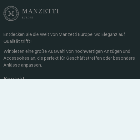
Entdecken Sie die Welt von Manzetti Europe, wo Eleganz auf
Qualität trifft!
Wir bieten eine große Auswahl von hochwertigen Anzügen und
Accessoires an, die perfekt für Geschäftstreffen oder besondere
Anlässe anpassen.
Kontakt
Unter der Woche 8:00-16:00
+36 70 459 6527
sales@manzetti.hu
NACHRICHT SCHREIBEN