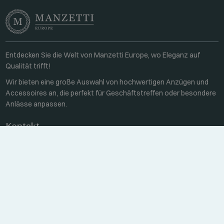
Entdecken Sie die Welt von Manzetti Europe, wo Eleganz auf
Qualität trifft!
Wir bieten eine große Auswahl von hochwertigen Anzügen und
Accessoires an, die perfekt für Geschäftstreffen oder besondere
Anlässe anpassen.
Kontakt
Unter der Woche 8:00-16:00
+36 70 459 6527
sales@manzetti.hu
NACHRICHT SCHREIBEN