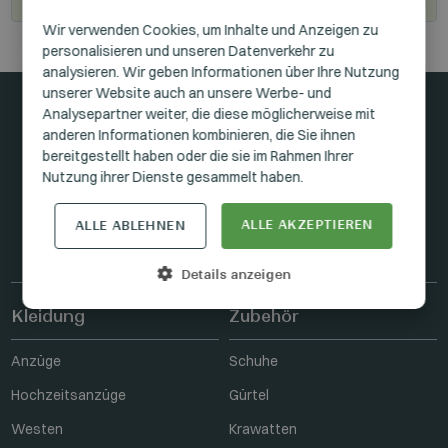
HUNGARIAN
Wir verwenden Cookies, um Inhalte und Anzeigen zu
personalisieren und unseren Datenverkehr zu
GERMAN
analysieren. Wir geben Informationen über Ihre Nutzung
ENGLISH
unserer Website auch an unsere Werbe- und
Analysepartner weiter, die diese möglicherweise mit
anderen Informationen kombinieren, die Sie ihnen
In Kontakt bleiben
bereitgestellt haben oder die sie im Rahmen Ihrer
Nutzung ihrer Dienste gesammelt haben.
ALLE AKZEPTIEREN
ALLE ABLEHNEN
FACEBOOK
INSTAGRAM
LINKEDIN
Details anzeigen
Kleidung
Zubehör
Anzüge
Schuhe
Hochzeitsanzüge
Gürtel
Westen
Krawatten