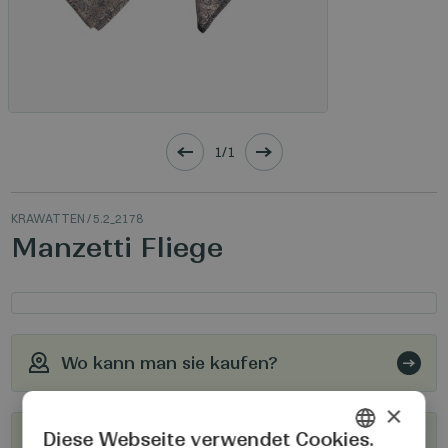
1/1
KRAWATTEN
/ 5.2_2178
Manzetti Fliege
Wo kann man sie kaufen?
×
Diese Webseite verwendet Cookies.
Werden Sie unser Wiederverkäufer