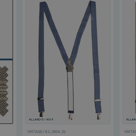
ÁLLANDÓ / NOS
ÁLLAN
VINTAGE
/
9.2_3604_02
VINTA