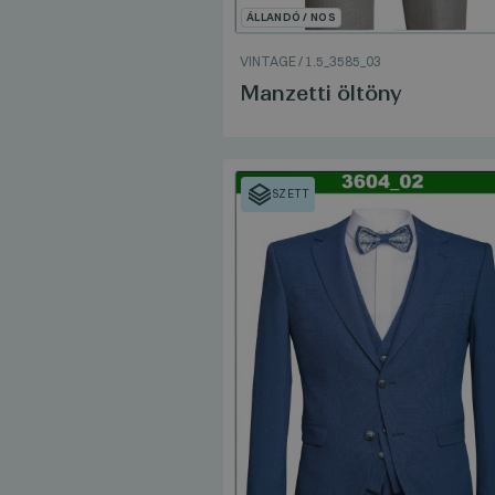
ÁLLANDÓ / NOS
VINTAGE
/
1.5_3585_03
Manzetti öltöny
SZETT