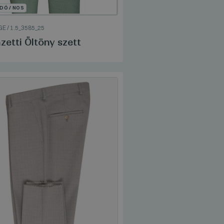
DÓ / NOS
GE
/
1.5_3585_25
etti Öltöny szett