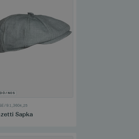
DÓ / NOS
GE
/
9.1_3604_25
zetti Sapka