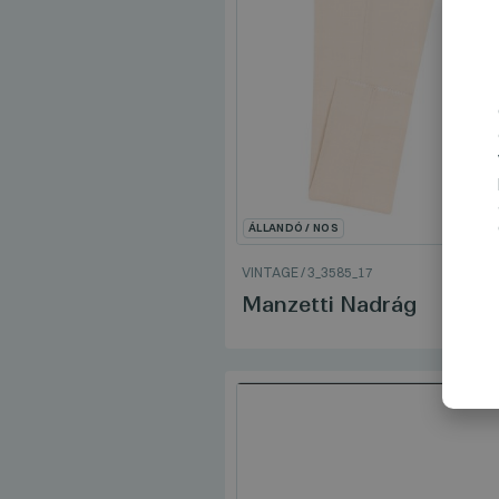
ÁLLANDÓ / NOS
VINTAGE
/
3_3585_17
Manzetti Nadrág