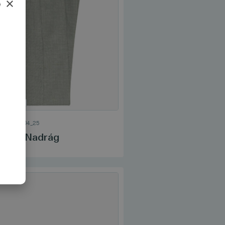
×
AN
DÓ / NOS
GE
/
3_3604_25
zetti Nadrág