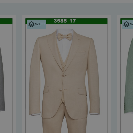
SZETT
S