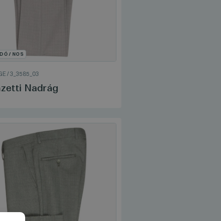
DÓ / NOS
GE
/
3_3585_03
zetti Nadrág