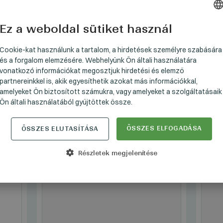
Ez a weboldal sütiket használ
HUNGARI
GERMAN
Cookie-kat használunk a tartalom, a hirdetések személyre szabására
és a forgalom elemzésére. Webhelyünk Ön általi használatára
ENGLISH
vonatkozó információkat megosztjuk hirdetési és elemző
partnereinkkel is, akik egyesíthetik azokat más információkkal,
amelyeket Ön biztosított számukra, vagy amelyeket a szolgáltatásaik
Ön általi használatából gyűjtöttek össze.
ÁLLANDÓ / NOS
ÁLLAN
VINTAGE
/
3_3604_02
VINTA
ÖSSZES ELFOGADÁSA
ÖSSZES ELUTASÍTÁSA
Manzetti Nadrág
Man
Részletek megjelenítése