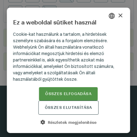
106
110
114
×
Ez a weboldal sütiket használ
HUNGARIAN
Cookie-kat használunk a tartalom, a hirdetések
Hol kapható?
személyre szabására és a forgalom elemzésére.
GERMAN
Webhelyünk Ön általi használatára vonatkozó
ENGLISH
információkat megosztjuk hirdetési és elemző
partnereinkkel is, akik egyesíthetik azokat más
Legyél viszonteladónk
információkkal, amelyeket Ön biztosított számukra,
vagy amelyeket a szolgáltatásaik Ön általi
használatából gyűjtöttek össze.
ÖSSZES ELFOGADÁSA
Maradjunk kapcsolatban
ÖSSZES ELUTASÍTÁSA
Részletek megjelenítése