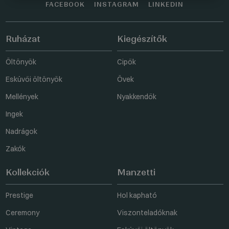
FACEBOOK
INSTAGRAM
LINKEDIN
Ruházat
Kiegészítők
Öltönyök
Cipők
Esküvői öltönyök
Övek
Mellények
Nyakkendők
Ingek
Nadrágok
Zakók
Kollekciók
Manzetti
Prestige
Hol kapható
Ceremony
Viszonteladóknak