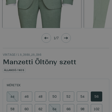
1/7
VINTAGE
/ 1.5_3585_25_056
Manzetti Öltöny szett
ÁLLANDÓ / NOS
MÉRETEK
44
46
48
50
52
54
56
58
60
62
64
66
98
102