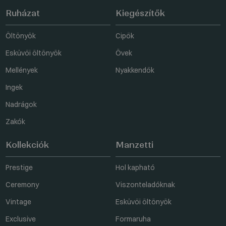
Ruházat
Kiegészítők
Öltönyök
Cipők
Esküvői öltönyök
Övek
Mellények
Nyakkendők
Ingek
Nadrágok
Zakók
Kollekciók
Manzetti
Prestige
Hol kapható
Ceremony
Viszonteladóknak
Vintage
Esküvői öltönyök
Exclusive
Formaruha