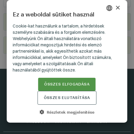
×
Ez a weboldal sütiket használ
Hol kapható?
HUNGARIAN
Cookie-kat használunk a tartalom, a hirdetések
személyre szabására és a forgalom elemzésére.
GERMAN
Webhelyünk Ön általi használatára vonatkozó
ENGLISH
Legyél viszonteladónk
információkat megosztjuk hirdetési és elemző
partnereinkkel is, akik egyesíthetik azokat más
információkkal, amelyeket Ön biztosított számukra,
vagy amelyeket a szolgáltatásaik Ön általi
használatából gyűjtöttek össze.
ÖSSZES ELFOGADÁSA
Maradjunk kapcsolatban
ÖSSZES ELUTASÍTÁSA
Részletek megjelenítése
FACEBOOK
INSTAGRAM
LINKEDIN