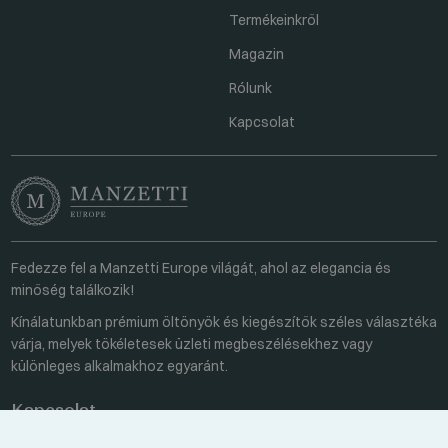
Termékeinkről
Magazin
Rólunk
Kapcsolat
Fedezze fel a Manzetti Europe világát, ahol az elegancia és
minőség találkozik!
Kínálatunkban prémium öltönyök és kiegészítők széles választéka
várja, melyek tökéletesek üzleti megbeszélésekhez vagy
különleges alkalmakhoz egyaránt.
Kapcsolat