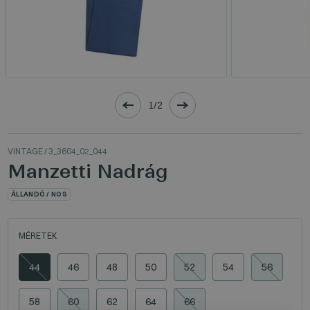
1/2
VINTAGE
/ 3_3604_02_044
Manzetti Nadrág
ÁLLANDÓ / NOS
MÉRETEK
44
46
48
50
52
54
56
58
60
62
64
66