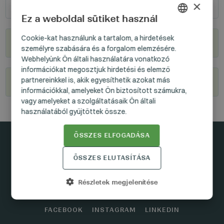
60
62
×
Ez a weboldal sütiket használ
HUNGARIAN
Cookie-kat használunk a tartalom, a hirdetések
Hol kapható?
személyre szabására és a forgalom elemzésére.
GERMAN
Webhelyünk Ön általi használatára vonatkozó
ENGLISH
információkat megosztjuk hirdetési és elemző
partnereinkkel is, akik egyesíthetik azokat más
Legyél viszonteladónk
információkkal, amelyeket Ön biztosított számukra,
vagy amelyeket a szolgáltatásaik Ön általi
használatából gyűjtöttek össze.
ÖSSZES ELFOGADÁSA
Maradjunk kapcsolatban
ÖSSZES ELUTASÍTÁSA
Részletek megjelenítése
FACEBOOK
INSTAGRAM
LINKEDIN