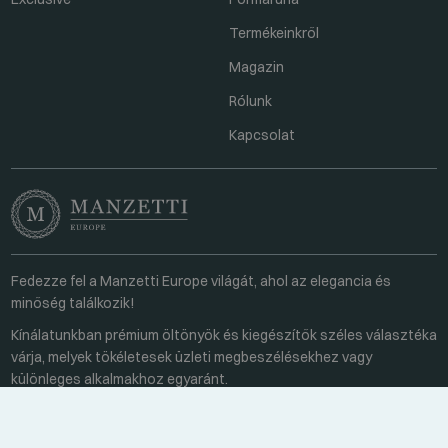
Termékeinkről
Magazin
Rólunk
Kapcsolat
Fedezze fel a Manzetti Europe világát, ahol az elegancia és
minőség találkozik!
Kínálatunkban prémium öltönyök és kiegészítők széles választéka
várja, melyek tökéletesek üzleti megbeszélésekhez vagy
különleges alkalmakhoz egyaránt.
Kapcsolat