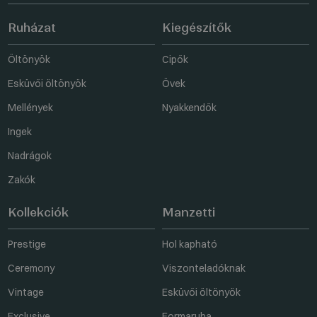
Ruházat
Kiegészítők
Öltönyök
Cipők
Esküvői öltönyök
Övek
Mellények
Nyakkendők
Ingek
Nadrágok
Zakók
Kollekciók
Manzetti
Prestige
Hol kapható
Ceremony
Viszonteladóknak
Vintage
Esküvői öltönyök
Exclusive
Formaruha