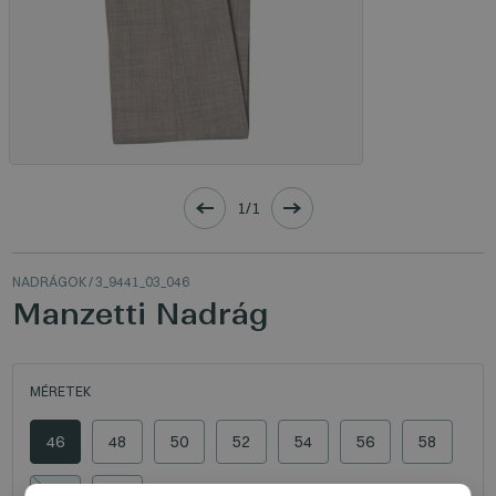
1/1
NADRÁGOK
/ 3_9441_03_046
Manzetti Nadrág
MÉRETEK
46
48
50
52
54
56
58