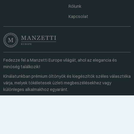
Rólunk
Kapcsolat
Fedezze fel a Manzetti Europe világát, ahol az elegancia és
minőség találkozik!
Kínálatunkban prémium öltönyök és kiegészítők széles választéka
várja, melyek tökéletesek üzleti megbeszélésekhez vagy
különleges alkalmakhoz egyaránt.
Kapcsolat
Minden hétköznap 8:00-16:00
+36 70 459 6527