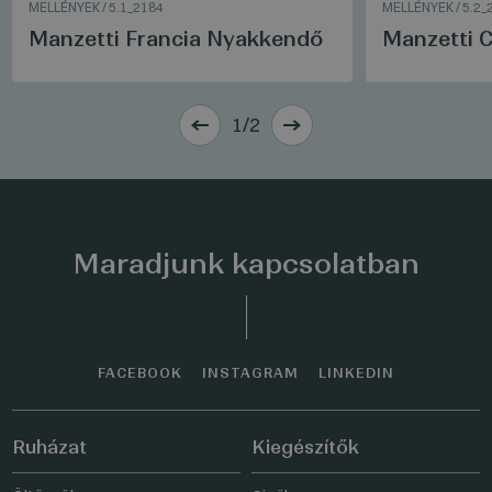
MELLÉNYEK
/
5.1_2184
MELLÉNYEK
/
5.2_
Manzetti Francia Nyakkendő
Manzetti 
1/2
Maradjunk kapcsolatban
FACEBOOK
INSTAGRAM
LINKEDIN
Ruházat
Kiegészítők