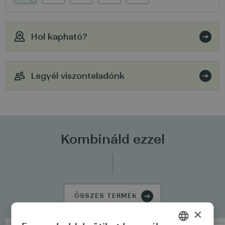
Hol kapható?
Legyél viszonteladónk
Kombináld ezzel
ÖSSZES TERMÉK
×