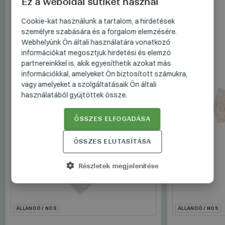
Ez a weboldal sütiket használ
HUNGARIAN
Cookie-kat használunk a tartalom, a hirdetések
személyre szabására és a forgalom elemzésére.
GERMAN
Webhelyünk Ön általi használatára vonatkozó
ENGLISH
információkat megosztjuk hirdetési és elemző
partnereinkkel is, akik egyesíthetik azokat más
információkkal, amelyeket Ön biztosított számukra,
vagy amelyeket a szolgáltatásaik Ön általi
használatából gyűjtöttek össze.
ÖSSZES ELFOGADÁSA
ÖSSZES ELUTASÍTÁSA
Részletek megjelenítése
ÁLLANDÓ / NOS
ÁLLANDÓ / NOS