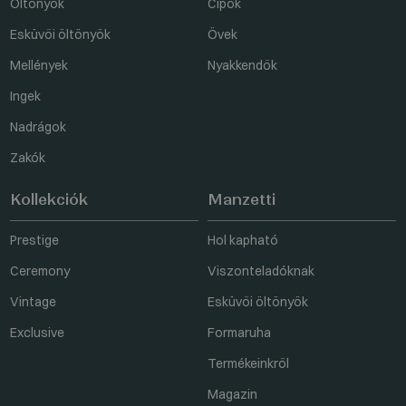
Öltönyök
Cipők
Esküvői öltönyök
Övek
Mellények
Nyakkendők
Ingek
Nadrágok
Zakók
Kollekciók
Manzetti
Prestige
Hol kapható
Ceremony
Viszonteladóknak
Vintage
Esküvői öltönyök
Exclusive
Formaruha
Termékeinkről
Magazin