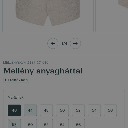
1/4
MELLÉNYEK
/ 4_2184_17_046
Mellény anyagháttal
ÁLLANDÓ / NOS
MÉRETEK
46
44
48
50
52
54
56
58
60
62
64
66