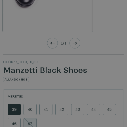
1/1
CIPŐK
/ 7_3110_10_39
Manzetti Black Shoes
ÁLLANDÓ / NOS
MÉRETEK
39
40
41
42
43
44
45
46
47