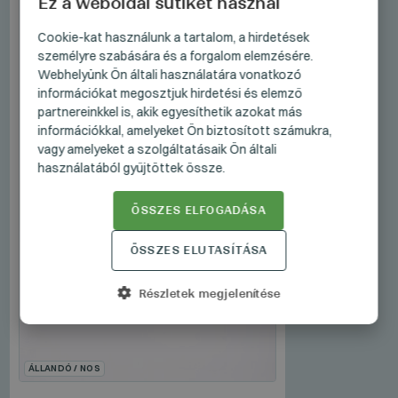
Ez a weboldal sütiket használ
HUNGARIAN
Cookie-kat használunk a tartalom, a hirdetések
személyre szabására és a forgalom elemzésére.
GERMAN
Webhelyünk Ön általi használatára vonatkozó
ENGLISH
információkat megosztjuk hirdetési és elemző
partnereinkkel is, akik egyesíthetik azokat más
információkkal, amelyeket Ön biztosított számukra,
vagy amelyeket a szolgáltatásaik Ön általi
használatából gyűjtöttek össze.
ÖSSZES ELFOGADÁSA
ÖSSZES ELUTASÍTÁSA
Részletek megjelenítése
ÁLLANDÓ / NOS