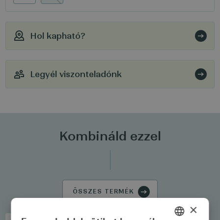
Hol kapható?
Legyél viszonteladónk
Kombináld ezzel
ÖSSZES TERMÉK
×