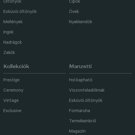
Öltönyök
Cipők
Esküvői öltönyök
Övek
Mellények
Nyakkendők
Ingek
Nadrágok
Zakók
Kollekciók
Manzetti
Prestige
Hol kapható
Ceremony
Viszonteladóknak
Vintage
Esküvői öltönyök
Exclusive
Formaruha
Termékeinkről
Magazin