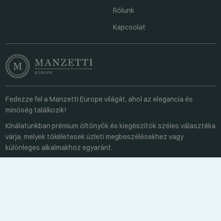
Rólunk
Kapcsolat
Fedezze fel a Manzetti Europe világát, ahol az elegancia és
minőség találkozik!
Kínálatunkban prémium öltönyök és kiegészítők széles választéka
várja, melyek tökéletesek üzleti megbeszélésekhez vagy
különleges alkalmakhoz egyaránt.
Kapcsolat
Minden hétköznap 8:00-16:00
+36 70 459 6527