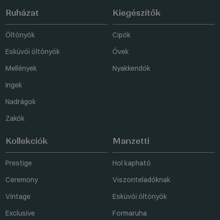
Ruházat
Kiegészítők
Öltönyök
Cipők
Esküvői öltönyök
Övek
Mellények
Nyakkendők
Ingek
Nadrágok
Zakók
Kollekciók
Manzetti
Prestige
Hol kapható
Ceremony
Viszonteladóknak
Vintage
Esküvői öltönyök
Exclusive
Formaruha