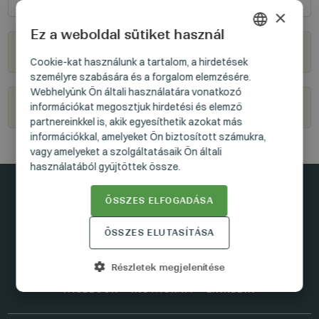
×
Ez a weboldal sütiket használ
Hol kapható?
HUNGARIAN
Cookie-kat használunk a tartalom, a hirdetések
személyre szabására és a forgalom elemzésére.
GERMAN
Webhelyünk Ön általi használatára vonatkozó
ENGLISH
Legyél viszonteladónk
információkat megosztjuk hirdetési és elemző
partnereinkkel is, akik egyesíthetik azokat más
információkkal, amelyeket Ön biztosított számukra,
vagy amelyeket a szolgáltatásaik Ön általi
használatából gyűjtöttek össze.
ÖSSZES ELFOGADÁSA
Maradjunk kapcsolatban
ÖSSZES ELUTASÍTÁSA
Részletek megjelenítése
FACEBOOK
INSTAGRAM
LINKEDIN