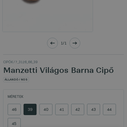
1/1
CIPŐK
/ 7_3126_66_39
Manzetti Világos Barna Cipő
ÁLLANDÓ / NOS
MÉRETEK
46
39
40
41
42
43
44
45