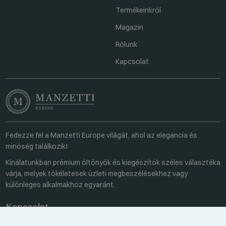
Termékeinkről
Magazin
Rólunk
Kapcsolat
Fedezze fel a Manzetti Europe világát, ahol az elegancia és
minőség találkozik!
Kínálatunkban prémium öltönyök és kiegészítők széles választéka
várja, melyek tökéletesek üzleti megbeszélésekhez vagy
különleges alkalmakhoz egyaránt.
Kapcsolat