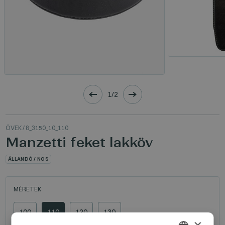
1/2
ÖVEK
/ 8_3150_10_110
Manzetti feket lakköv
ÁLLANDÓ / NOS
MÉRETEK
100
110
120
130
×