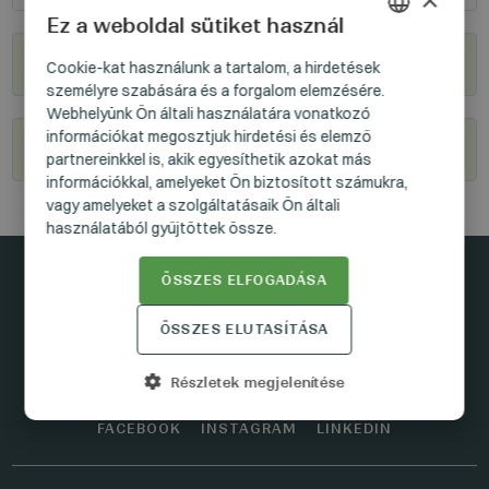
Ez a weboldal sütiket használ
HUNGARIAN
Hol kapható?
Cookie-kat használunk a tartalom, a hirdetések
személyre szabására és a forgalom elemzésére.
GERMAN
Webhelyünk Ön általi használatára vonatkozó
ENGLISH
információkat megosztjuk hirdetési és elemző
Legyél viszonteladónk
partnereinkkel is, akik egyesíthetik azokat más
információkkal, amelyeket Ön biztosított számukra,
vagy amelyeket a szolgáltatásaik Ön általi
használatából gyűjtöttek össze.
ÖSSZES ELFOGADÁSA
Maradjunk kapcsolatban
ÖSSZES ELUTASÍTÁSA
Részletek megjelenítése
FACEBOOK
INSTAGRAM
LINKEDIN