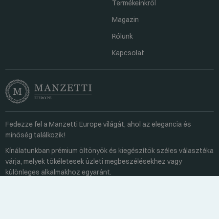
Termékeinkről
Magazin
Rólunk
Kapcsolat
Fedezze fel a Manzetti Europe világát, ahol az elegancia és
minőség találkozik!
Kínálatunkban prémium öltönyök és kiegészítők széles választéka
várja, melyek tökéletesek üzleti megbeszélésekhez vagy
különleges alkalmakhoz egyaránt.
Kapcsolat
Minden hétköznap 8:00-16:00