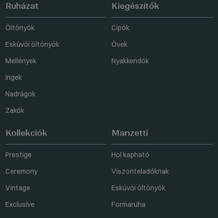
Ruházat
Kiegészítők
Öltönyök
Cipők
Esküvői öltönyök
Övek
Mellények
Nyakkendők
Ingek
Nadrágok
Zakók
Kollekciók
Manzetti
Prestige
Hol kapható
Ceremony
Viszonteladóknak
Vintage
Esküvői öltönyök
Exclusive
Formaruha