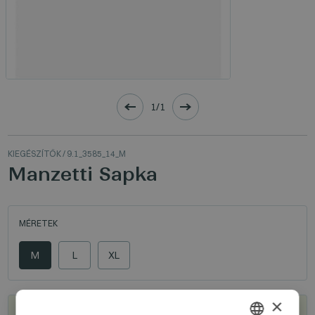
1/1
KIEGÉSZÍTŐK
/ 9.1_3585_14_M
Manzetti Sapka
MÉRETEK
M
L
XL
×
Hol kapható?