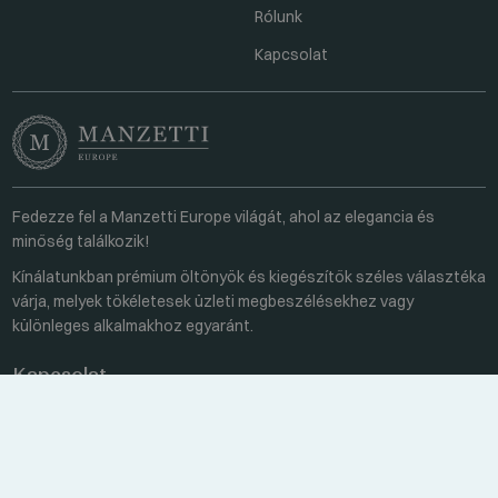
Rólunk
Kapcsolat
Fedezze fel a Manzetti Europe világát, ahol az elegancia és
minőség találkozik!
Kínálatunkban prémium öltönyök és kiegészítők széles választéka
várja, melyek tökéletesek üzleti megbeszélésekhez vagy
különleges alkalmakhoz egyaránt.
Kapcsolat
Minden hétköznap 8:00-16:00
+36 70 459 6527
sales@manzetti.hu