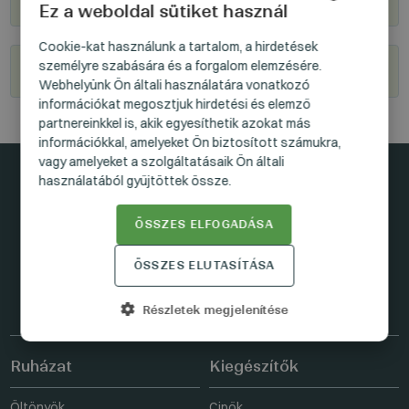
Ez a weboldal sütiket használ
HUNGARIAN
Cookie-kat használunk a tartalom, a hirdetések
személyre szabására és a forgalom elemzésére.
Legyél viszonteladónk
GERMAN
Webhelyünk Ön általi használatára vonatkozó
ENGLISH
információkat megosztjuk hirdetési és elemző
partnereinkkel is, akik egyesíthetik azokat más
információkkal, amelyeket Ön biztosított számukra,
vagy amelyeket a szolgáltatásaik Ön általi
használatából gyűjtöttek össze.
Maradjunk kapcsolatban
ÖSSZES ELFOGADÁSA
ÖSSZES ELUTASÍTÁSA
FACEBOOK
INSTAGRAM
LINKEDIN
Részletek megjelenítése
Ruházat
Kiegészítők
Öltönyök
Cipők