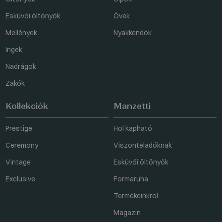
Esküvői öltönyök
Övek
Mellények
Nyakkendők
Ingek
Nadrágok
Zakók
Kollekciók
Manzetti
Prestige
Hol kapható
Ceremony
Viszonteladóknak
Vintage
Esküvői öltönyök
Exclusive
Formaruha
Termékeinkről
Magazin