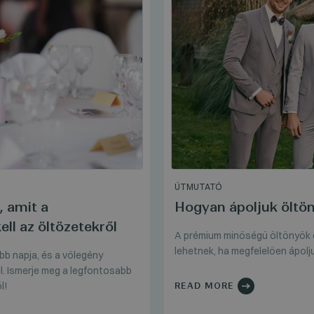
ÚTMUTATÓ
, amit a
Hogyan ápoljuk öltön
ll az öltözetekről
A prémium minőségű öltönyök é
lehetnek, ha megfelelően ápolj
bb napja, és a vőlegény
el. Ismerje meg a legfontosabb
l!
READ MORE