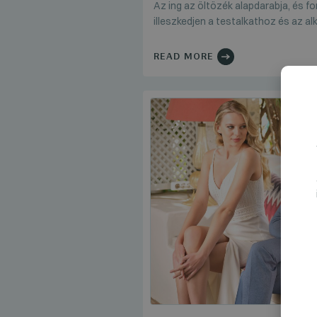
Az ing az öltözék alapdarabja, és f
illeszkedjen a testalkathoz és az a
READ MORE