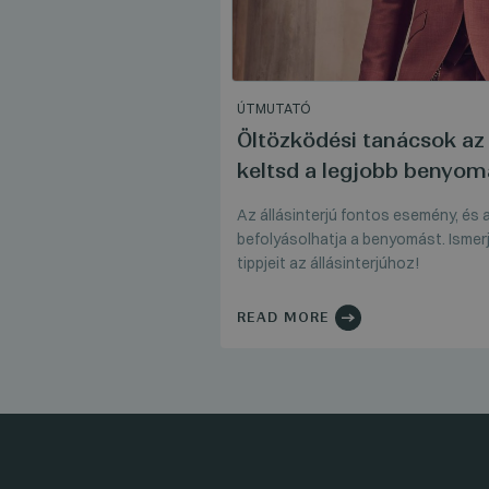
ÚTMUTATÓ
Öltözködési tanácsok az 
keltsd a legjobb benyom
Az állásinterjú fontos esemény, és
befolyásolhatja a benyomást. Ismer
tippjeit az állásinterjúhoz!
READ MORE