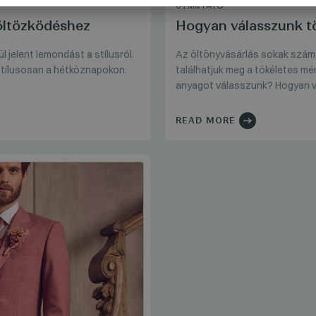
ÚTMUTATÓ
 öltözködéshez
Hogyan válasszunk tö
l jelent lemondást a stílusról.
Az öltönyvásárlás sokak számá
stílusosan a hétköznapokon.
találhatjuk meg a tökéletes mé
anyagot válasszunk? Hogyan vi
READ MORE