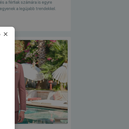
és a férfiak számára is egyre
egyenek a legújabb trendekkel.
×
AN