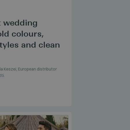
t wedding
old colours,
yles and clean
la Keszei, European distributor
ti.