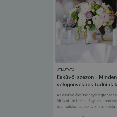
ÚTMUTATÓ
Esküvői szezon - Minden
vőlegényeknek tudniuk ke
Az esküvő életünk egyik legfontosa
öltözete is kiemelt figyelmet érdem
tudnivalókat az esküvői öltözetekrő