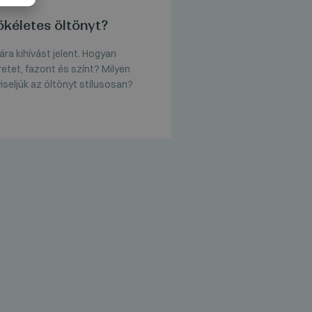
kéletes öltönyt?
ra kihívást jelent. Hogyan
retet, fazont és színt? Milyen
seljük az öltönyt stílusosan?