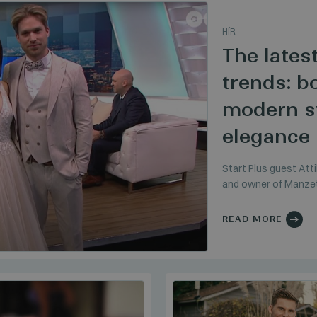
HÍR
The lates
trends: b
modern st
elegance
Start Plus guest Atti
and owner of Manzet
READ MORE