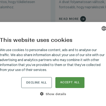
ontos, hogy tökéletesen
A divat folyamatosan változik, 
lkalomhoz.
fontosabb, hogy naprakészek l
READ MORE
This website uses cookies
HUNGARI
GERMAN
We use cookies to personalise content, ads and to analyse our
traffic. We also share information about your use of our site with our
ENGLISH
advertising and analytics partners who may combine it with other
information that you’ve provided to them or that they’ve collected
from your use of their services.
ACCEPT ALL
DECLINE ALL
Show details