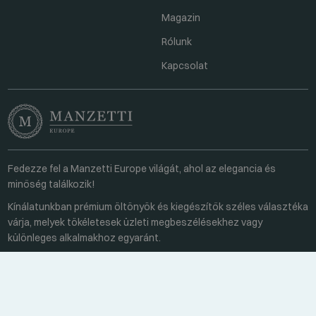
Magazin
Rólunk
Kapcsolat
Fedezze fel a Manzetti Europe világát, ahol az elegancia és
minőség találkozik!
Kínálatunkban prémium öltönyök és kiegészítők széles választéka
várja, melyek tökéletesek üzleti megbeszélésekhez vagy
különleges alkalmakhoz egyaránt.
Kapcsolat
Minden hétköznap 8:00-16:00