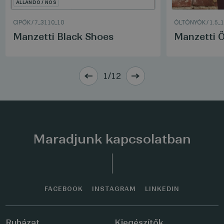
ÁLLANDÓ / NOS
CIPŐK
/
7_3110_10
ÖLTÖNYÖK
/
1.5_
Manzetti Black Shoes
Manzetti Ö
1/12
Maradjunk kapcsolatban
FACEBOOK
INSTAGRAM
LINKEDIN
Ruházat
Kiegészítők