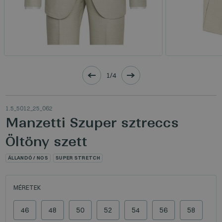
1/4
1.5_5012_25_062
Manzetti Szuper sztreccs
Öltöny szett
ÁLLANDÓ / NOS
SUPER STRETCH
MÉRETEK
46
48
50
52
54
56
58