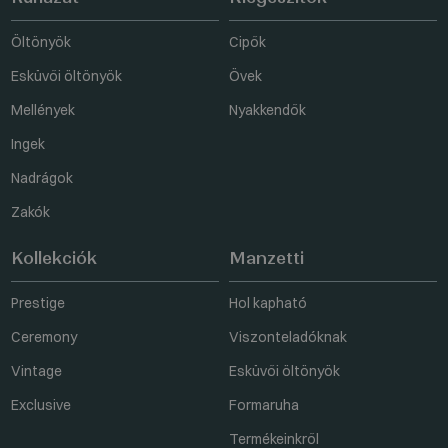
Öltönyök
Cipők
Esküvői öltönyök
Övek
Mellények
Nyakkendők
Ingek
Nadrágok
Zakók
Kollekciók
Manzetti
Prestige
Hol kapható
Ceremony
Viszonteladóknak
Vintage
Esküvői öltönyök
Exclusive
Formaruha
Termékeinkről