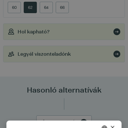
60
62
64
66
Hol kapható?
Legyél viszonteladónk
Hasonló alternatívák
ÖSSZES TERMÉK
×