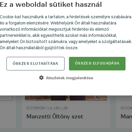
Ez a weboldal sütiket használ
HUNGARI
GERMAN
Cookie-kat használunk a tartalom, a hirdetések személyre szabására
és a forgalom elemzésére. Webhelyünk Ön általi használatára
ENGLISH
vonatkozó információkat megosztjuk hirdetési és elemző
partnereinkkel is, akik egyesíthetik azokat más információkkal,
amelyeket Ön biztosított számukra, vagy amelyeket a szolgáltatásaik
Ön általi használatából gyűjtöttek össze.
ÖSSZES ELFOGADÁSA
ÖSSZES ELUTASÍTÁSA
Részletek megjelenítése
ÖLTÖNYÖK
/
1.5_1611_06
ÖLTÖ
Manzetti Öltöny szet
Manz