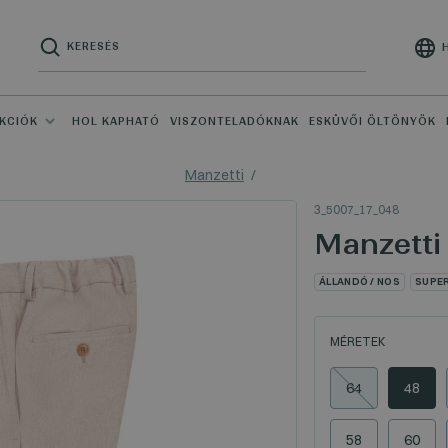
KCIÓK
HOL KAPHATÓ
VISZONTELADÓKNAK
ESKÜVŐI ÖLTÖNYÖK
Manzetti
3_5007_17_048
Manzetti
ÁLLANDÓ / NOS
SUPE
MÉRETEK
64
48
58
60