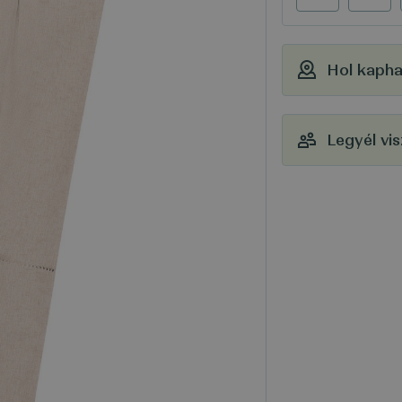
Hol kaph
Legyél vi