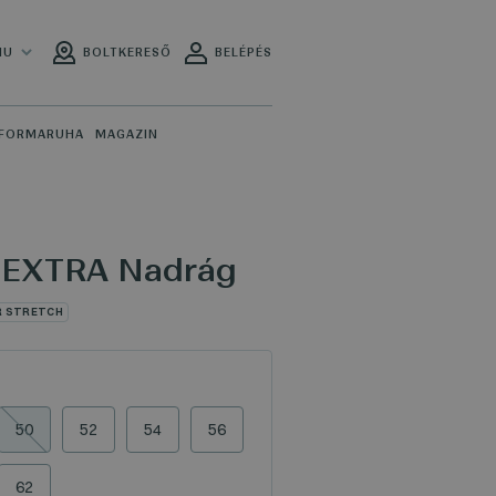
HU
BOLTKERESŐ
BELÉPÉS
FORMARUHA
MAGAZIN
 EXTRA Nadrág
R STRETCH
50
52
54
56
62