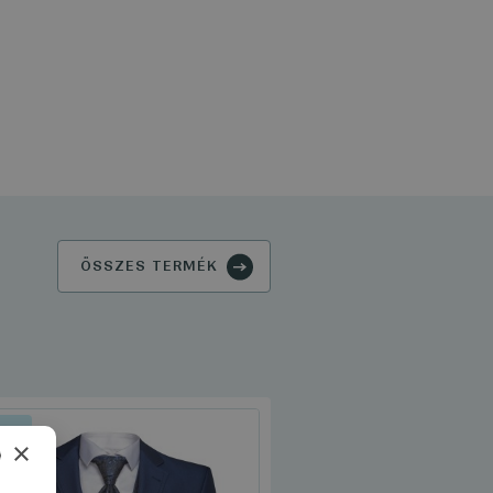
ÖSSZES TERMÉK
ZETT
×