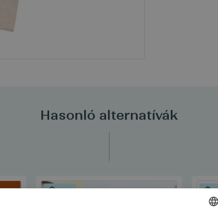
Hasonló alternatívák
SZETT
S