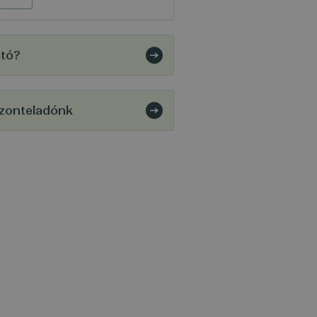
ató?
szonteladónk