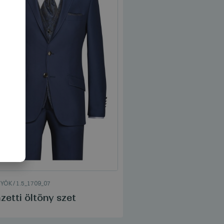
AN
NADRÁGOK
/
3_1709_07
NYÖK
/
1.5_1709_07
Manzetti Nadrág
etti öltöny szet