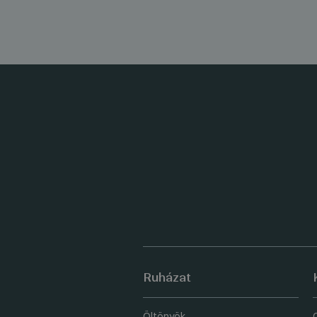
Ruházat
Öltönyök