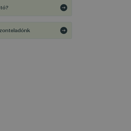
ató?
szonteladónk