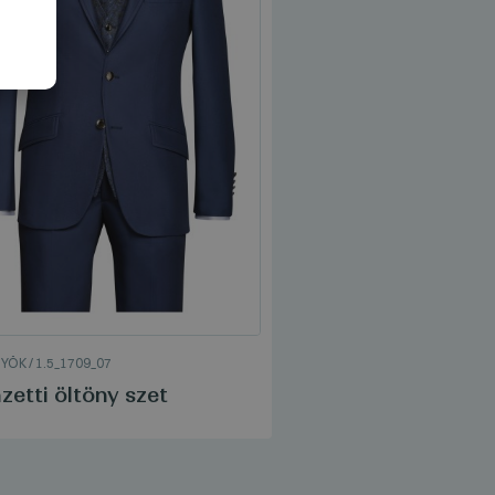
NADRÁGOK
/
3_1709_07
NYÖK
/
1.5_1709_07
Manzetti Nadrág
etti öltöny szet