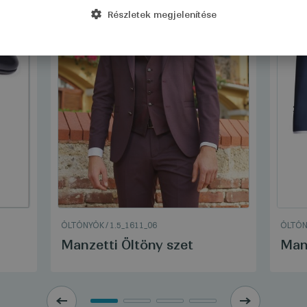
Részletek megjelenítése
ÖLTÖNYÖK
/
1.5_1611_06
ÖLTÖ
Manzetti Öltöny szet
Manz