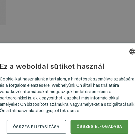
Hasonló alternatívák
Ez a weboldal sütiket használ
HUNGARI
GERMAN
Cookie-kat használunk a tartalom, a hirdetések személyre szabására
és a forgalom elemzésére. Webhelyünk Ön általi használatára
ENGLISH
vonatkozó információkat megosztjuk hirdetési és elemző
partnereinkkel is, akik egyesíthetik azokat más információkkal,
amelyeket Ön biztosított számukra, vagy amelyeket a szolgáltatásaik
SZETT
S
Ön általi használatából gyűjtöttek össze.
ÖSSZES ELFOGADÁSA
ÖSSZES ELUTASÍTÁSA