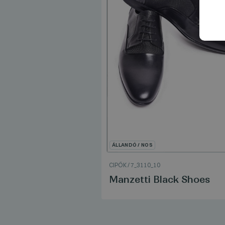
ÁLLANDÓ / NOS
CIPŐK
/
7_3110_10
ék Cipő
Manzetti Black Shoes