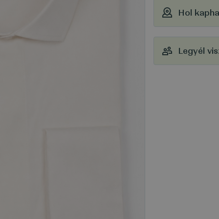
Hol kaph
Legyél vi