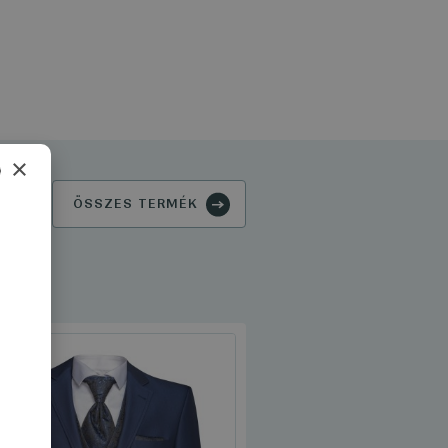
×
ÖSSZES TERMÉK
AN
ZETT