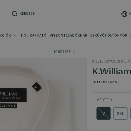
KCIÓK
HOL KAPHATÓ
VISZONTELADÓKNAK
ESKÜVŐI ÖLTÖNYÖK
Manzetti
6_3013_10703_016_0_M
K.Willia
ÁLLANDÓ / NOS
MÉRETEK
M
2XL