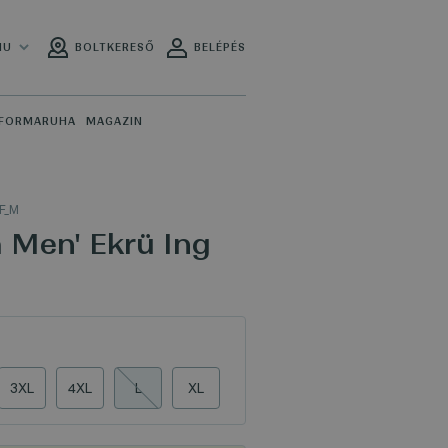
HU
BOLTKERESŐ
BELÉPÉS
FORMARUHA
MAGAZIN
F_M
m Men' Ekrü Ing
3XL
4XL
L
XL