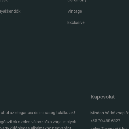
Övek
Ceremony
Nyakkendők
Vintage
Exclusive
Kapcsolat
 ahol az elegancia és minőség találkozik!
Minden hétköznap 8:
+36 70 459 6527
gészítők széles választéka várja, melyek
vagy különleges alkalmakhoz egyaránt.