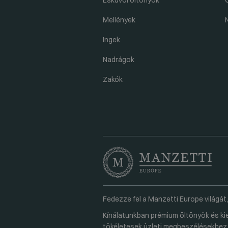
Esküvői öltönyök
Mellények
Ingek
Nadrágok
Zakók
Fedezze fel a Manzetti Europe világát,
Kínálatunkban prémium öltönyök és kie
tökéletesek üzleti megbeszélésekhez 