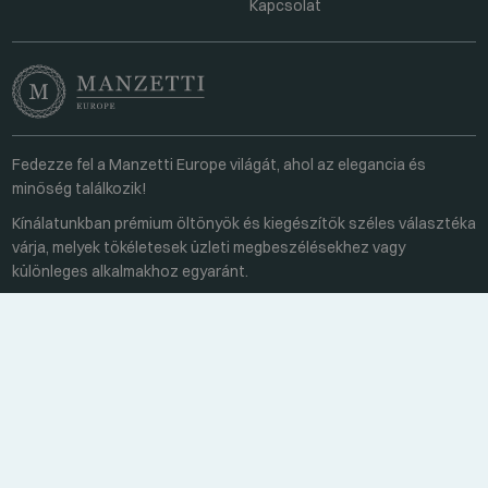
Kapcsolat
Fedezze fel a Manzetti Europe világát, ahol az elegancia és
minőség találkozik!
Kínálatunkban prémium öltönyök és kiegészítők széles választéka
várja, melyek tökéletesek üzleti megbeszélésekhez vagy
különleges alkalmakhoz egyaránt.
Kapcsolat
Minden hétköznap 8:00-16:00
+36 70 459 6527
sales@manzetti.hu
ÜZENETÍRÁS