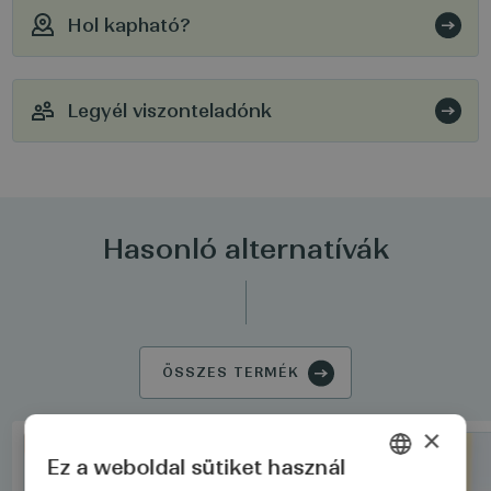
Hol kapható?
Legyél viszonteladónk
Hasonló alternatívák
ÖSSZES TERMÉK
×
SZETT
Ez a weboldal sütiket használ