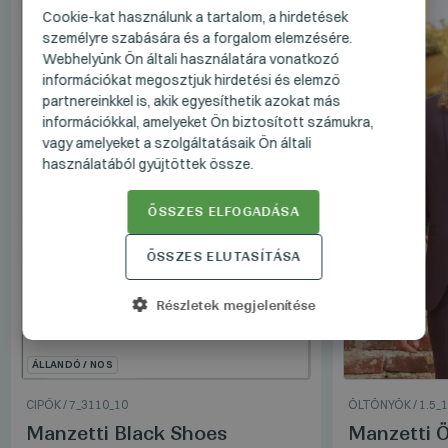
HUNGARIAN
Cookie-kat használunk a tartalom, a hirdetések
személyre szabására és a forgalom elemzésére.
GERMAN
Webhelyünk Ön általi használatára vonatkozó
ENGLISH
információkat megosztjuk hirdetési és elemző
partnereinkkel is, akik egyesíthetik azokat más
információkkal, amelyeket Ön biztosított számukra,
vagy amelyeket a szolgáltatásaik Ön általi
használatából gyűjtöttek össze.
ÖSSZES ELFOGADÁSA
ÖSSZES ELUTASÍTÁSA
Részletek megjelenítése
ÁLLANDÓ / NOS
CIPŐK
/
7_3110_10
ÖLTÖNYÖK
/
1.5_
Manzetti Black Shoes
Manzetti Ö