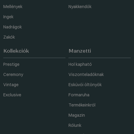
Mellények
Nyakkendők
Ingek
Nadrágok
Zakók
Kollekciók
Manzetti
Prestige
Hol kapható
Ceremony
Viszonteladóknak
Vintage
Esküvői öltönyök
Exclusive
Formaruha
Termékeinkről
Magazin
Rólunk