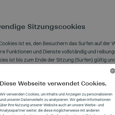
wendige Sitzungscookies
Cookies ist es, den Besuchern das Surfen auf der 
re Funktionen und Dienste vollständig und reibung
ies ist bis zum Ende der Sitzung (Surfen) gültig u
 einem anderen Gerät, das zum Surfen verwendet 
geschlossen wird.
Diese Webseite verwendet Cookies.
HUNGARI
GERMAN
Wir verwenden Cookies, um Inhalte und Anzeigen zu personalisieren
Dritten (Analytik)
und unseren Datenverkehr zu analysieren. Wir geben Informationen
ENGLISH
über Ihre Nutzung unserer Website auch an unsere Werbe- und
Analysepartner weiter, die diese möglicherweise mit anderen
endet auf seiner Website (www.digitop.hu und der