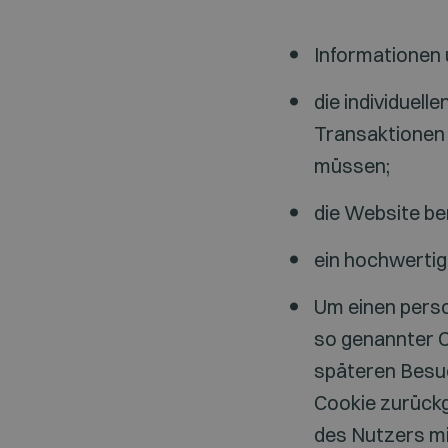
Informationen 
die individuell
Transaktionen 
müssen;
die Website be
ein hochwertig
Um einen person
so genannter C
späteren Besu
Cookie zurückg
des Nutzers mi