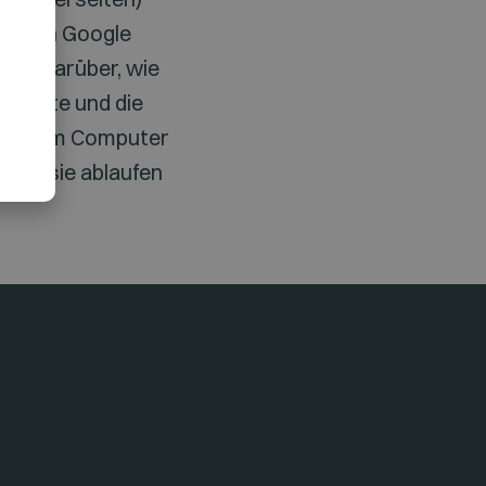
ung von Google
nen darüber, wie
ebsite und die
 auf dem Computer
bis sie ablaufen