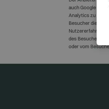
auch Google Analy
Analytics zu stat
Besucher die Webs
Nutzererfahrung z
des Besuchers ode
oder vom Besuche