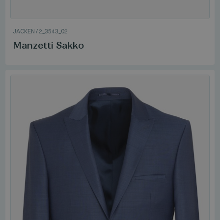
JACKEN
/
2_3543_02
Manzetti Sakko