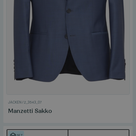
JACKEN
/
2_3543_07
Manzetti Sakko
SET