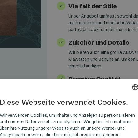
Vielfalt der Stile
Unser Angebot umfasst sowohl kl
auch moderne und modische Varian
perfekten Look für sich finden kann
Zubehör und Details
Wir bieten auch eine große Auswa
Krawatten und Schuhe an, um den 
vervollständigen.
Premium Qualität
Unsere Anzüge werden aus hochwer
und in präziser Handarbeit gefertig
Diese Webseite verwendet Cookies.
gewährleisten.
HUNGARI
GERMAN
Wir verwenden Cookies, um Inhalte und Anzeigen zu personalisieren
und unseren Datenverkehr zu analysieren. Wir geben Informationen
ENGLISH
über Ihre Nutzung unserer Website auch an unsere Werbe- und
Analysepartner weiter, die diese möglicherweise mit anderen