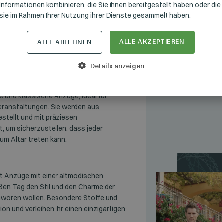
Informationen kombinieren, die Sie ihnen bereitgestellt haben oder die
sie im Rahmen Ihrer Nutzung ihrer Dienste gesammelt haben.
ionen
ALLE AKZEPTIEREN
ALLE ABLEHNEN
Details anzeigen
tet die perfekte Mischung aus Tradition
 und klassische Anzüge, ideal für
eranstaltungen. Sie werden aus
stellt und mit präziesen
, um sicherzustellen, dass jeder
m Altar treten kann.
et Anzüge mit einer altmodischen
roßen Tag den Stil und den Charme der
wören wollen. Besondere Stoffe und
ion und verleihen ihr einen einzigartigen