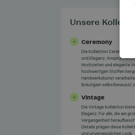
Unsere Kollekt
Ceremony
Die Kollektion Ceremony bie
und Eleganz. Anspruchsvolle
Hochzeiten und elegante V
hochwertigen Stoffen herge
Handwerkskunst verarbeitet
Bräutigam selbstbewusst zu
Vintage
Die Vintage Kollektion biet
Eleganz. Für alle, die am g
Vergangenheit heraufbesch
Details prägen diese Kollekt
und unvergesslichen Look.