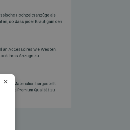
assische Hochzeitsanzüge als
ten, so dass jeder Bräutigam den
.
hl an Accessoires wie Westen,
Look Ihres Anzugs zu
×
tigen Materialien hergestellt
t, um eine Premium Qualität zu
AN