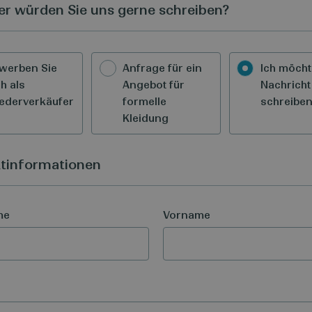
r würden Sie uns gerne schreiben?
werben Sie
Anfrage für ein
Ich möcht
ch als
Angebot für
Nachricht
ederverkäufer
formelle
schreibe
Kleidung
tinformationen
me
Vorname