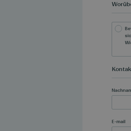
Worübe
Be
si
Wi
Kontak
Nachna
E-mail