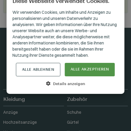
Diese Webseite verwendet Cookies.
Werden Sie unser Wiederverkäufer
HUNGARIAN
Wir verwenden Cookies, um Inhalte und Anzeigen zu
personalisieren und unseren Datenverkehr zu
GERMAN
analysieren. Wir geben Informationen über Ihre Nutzung
ENGLISH
unserer Website auch an unsere Werbe- und
Analysepartner weiter, die diese möglicherweise mit
anderen Informationen kombinieren, die Sie ihnen
In Kontakt bleiben
bereitgestellt haben oder die sie im Rahmen Ihrer
Nutzung ihrer Dienste gesammelt haben.
ALLE AKZEPTIEREN
ALLE ABLEHNEN
FACEBOOK
INSTAGRAM
LINKEDIN
Details anzeigen
Kleidung
Zubehör
Anzüge
Schuhe
Hochzeitsanzüge
Gürtel