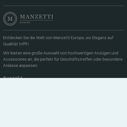
Entdecken Sie die Welt von Manzetti Europe, wo Eleganz auf
Qualität trifft!
Wir bieten eine große Auswahl von hochwertigen Anzügen und
Accessoires an, die perfekt für Geschäftstreffen oder besondere
Anlässe anpassen.
Kontakt
Unter der Woche 8:00-16:00
+36 70 459 6527
sales@manzetti.hu
NACHRICHT SCHREIBEN