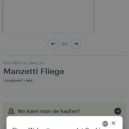
1/1
EXCLUSIVE
/ 5.2_9442_14
Manzetti Fliege
DAUERHAFT / NOS
Wo kann man sie kaufen?
×