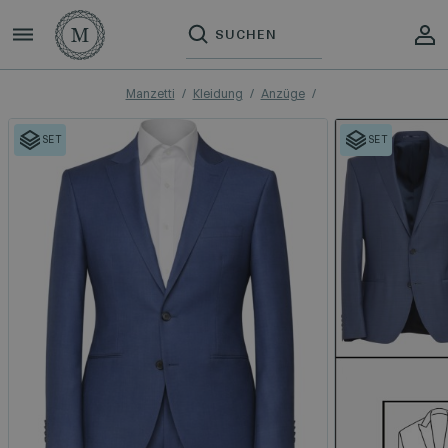
Manzetti
Kleidung
Anzüge
SET
SET