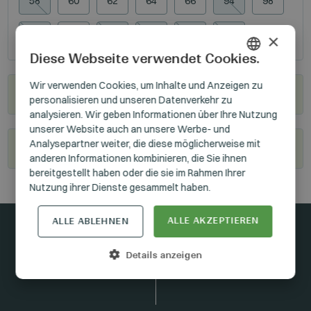
58
60
62
64
66
94
98
102
106
110
114
118
122
×
Diese Webseite verwendet Cookies.
HUNGARIAN
Wir verwenden Cookies, um Inhalte und Anzeigen zu
Wo kann man sie kaufen?
personalisieren und unseren Datenverkehr zu
GERMAN
analysieren. Wir geben Informationen über Ihre Nutzung
ENGLISH
unserer Website auch an unsere Werbe- und
Analysepartner weiter, die diese möglicherweise mit
Werden Sie unser Wiederverkäufer
anderen Informationen kombinieren, die Sie ihnen
bereitgestellt haben oder die sie im Rahmen Ihrer
Nutzung ihrer Dienste gesammelt haben.
ALLE AKZEPTIEREN
ALLE ABLEHNEN
In Kontakt bleiben
Details anzeigen