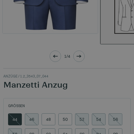
1/4
ANZÜGE
/ 1.2_3543_07_044
Manzetti Anzug
GRÖSSEN
44
46
48
50
52
54
56