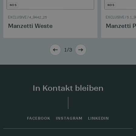
NOS
NOS
EXCLUSIVE
/
4_9442_25
EXCLUSIVE
/
5.1_
Manzetti Weste
Manzetti P
1/3
In Kontakt bleiben
FACEBOOK
INSTAGRAM
LINKEDIN