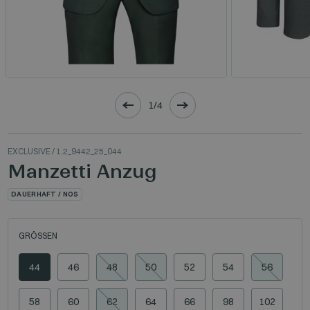
1/4
EXCLUSIVE
/ 1.2_9442_25_044
Manzetti Anzug
DAUERHAFT / NOS
GRÖSSEN
44
46
48
50
52
54
56
58
60
62
64
66
98
102