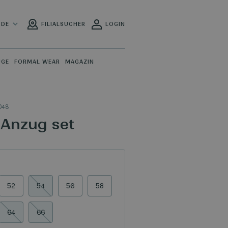
DE
FILIALSUCHER
LOGIN
ÜGE
FORMAL WEAR
MAGAZIN
048
 Anzug set
52
54
56
58
64
66