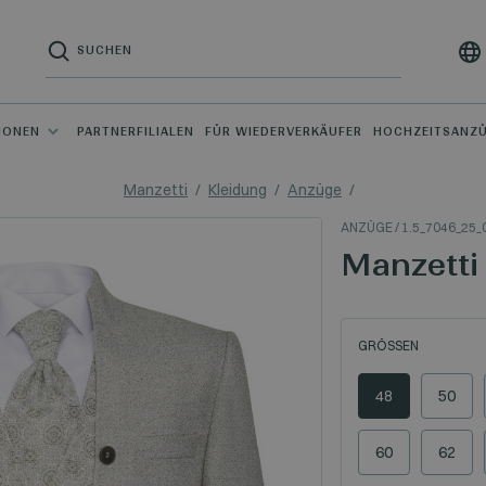
IONEN
PARTNERFILIALEN
FÜR WIEDERVERKÄUFER
HOCHZEITSANZ
Manzetti
Kleidung
Anzüge
ANZÜGE
/ 1.5_7046_25_
Manzetti
GRÖSSEN
48
50
60
62