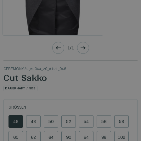
1/1
CEREMONY
/ 2_52044_20_A121_046
Cut Sakko
DAUERHAFT / NOS
GRÖSSEN
46
48
50
52
54
56
58
60
62
64
90
94
98
102