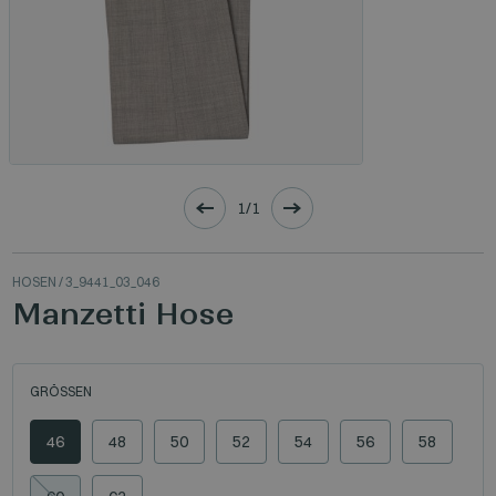
1/1
HOSEN
/ 3_9441_03_046
Manzetti Hose
GRÖSSEN
46
48
50
52
54
56
58