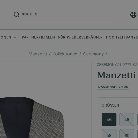
IONEN
PARTNERFILIALEN
FÜR WIEDERVERKÄUFER
HOCHZEITSANZ
Manzetti
Kollektionen
Ceremony
CEREMONY
/ 4_2777_02
Manzetti
DAUERHAFT / NOS
GRÖSSEN
46
48
58
60