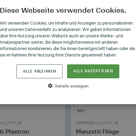
Diese Webseite verwendet Cookies.
HUNGARI
GERMAN
Wir verwenden Cookies, um Inhalte und Anzeigen zu personalisieren
und unseren Datenverkehr zu analysieren. Wir geben Informationen
ENGLISH
über Ihre Nutzung unserer Website auch an unsere Werbe- und
Analysepartner weiter, die diese möglicherweise mit anderen
Informationen kombinieren, die Sie ihnen bereitgestellt haben oder die
sie im Rahmen Ihrer Nutzung ihrer Dienste gesammelt haben.
ALLE AKZEPTIEREN
ALLE ABLEHNEN
Details anzeigen
NOS
/
5.1_2777_02
CEREMONY
/
5.2_2777_02
i Plastron
Manzetti Fliege