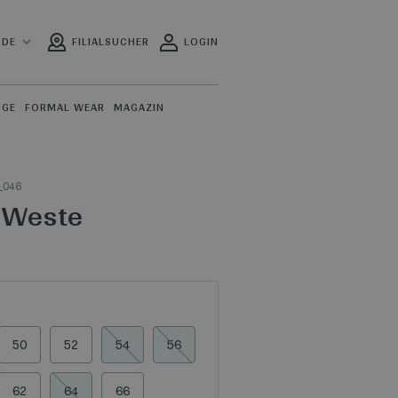
DE
FILIALSUCHER
LOGIN
ÜGE
FORMAL WEAR
MAGAZIN
_046
 Weste
50
52
54
56
62
64
66