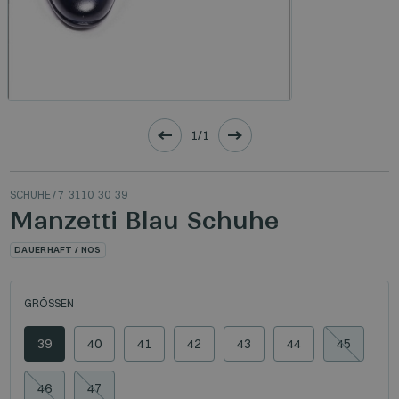
1/1
SCHUHE
/ 7_3110_30_39
Manzetti Blau Schuhe
DAUERHAFT / NOS
GRÖSSEN
39
40
41
42
43
44
45
46
47