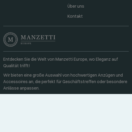
Über uns
Kontakt
Entdecken Sie die Welt von Manzetti Europe, wo Eleganz auf
Qualität trifft!
Wir bieten eine große Auswahl von hochwertigen Anzügen und
Accessoires an, die perfekt für Geschäftstreffen oder besondere
Anlässe anpassen.
Kontakt
Unter der Woche 8:00-16:00
+36 70 459 6527