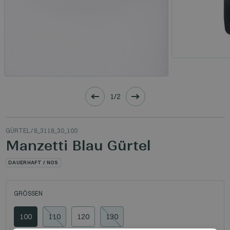
1/2
GÜRTEL
/ 8_3118_30_100
Manzetti Blau Gürtel
DAUERHAFT / NOS
GRÖSSEN
100
110
120
130